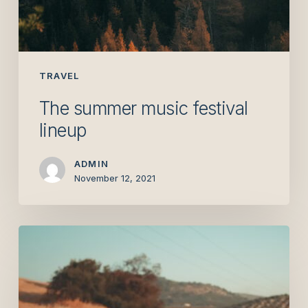
TRAVEL
The summer music festival
lineup
ADMIN
November 12, 2021
The
best
time
of