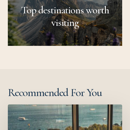
Top destinations worth
visiting
Recommended For You
The
absolute
Salient