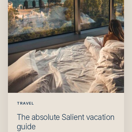
vacation
guide
TRAVEL
The absolute Salient vacation
guide