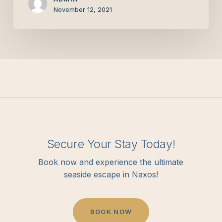
November 12, 2021
Secure Your Stay Today!
Book now and experience the ultimate
seaside escape in Naxos!
B
O
O
K
N
O
W