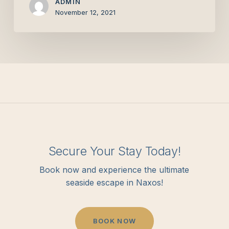
ADMIN
November 12, 2021
Secure Your Stay Today!
Book now and experience the ultimate
seaside escape in Naxos!
B
O
O
K
N
O
W