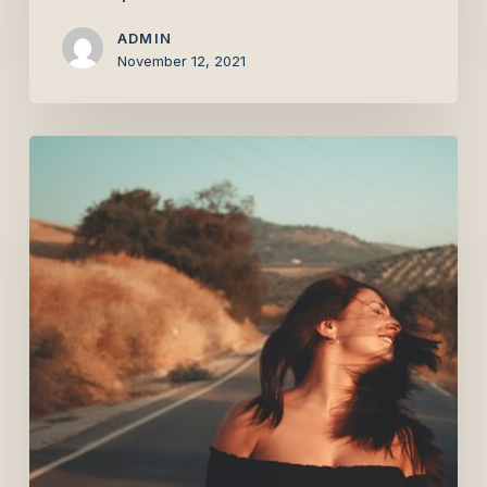
ADMIN
November 12, 2021
The
best
time
of
year
to
visit
Australia