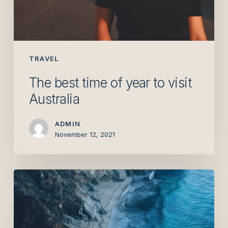
TRAVEL
The best time of year to visit
Australia
ADMIN
November 12, 2021
The
incredible
history
of