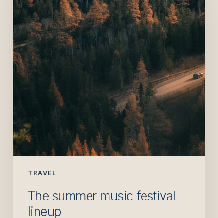
festival
lineup
TRAVEL
The summer music festival
lineup