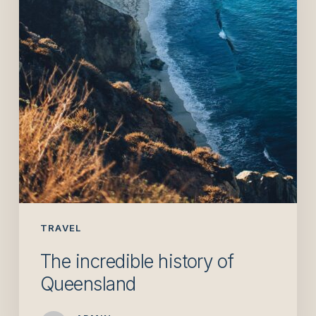
Queensland
TRAVEL
The incredible history of
Queensland