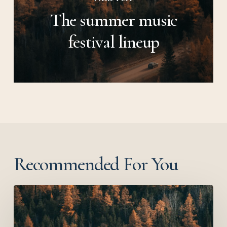
The summer music
festival lineup
Recommended For You
The
summer
music